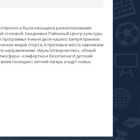
а интересно и была насыщена разноплановыми
ой столовой. Ежедневно Районный Центр культуры
е программы! 4 июня дети нашего лагеря приняли
ческих видов спорта, и призовые места завоевали
сы по направлениям: «Мультитворчество», «Юный
атмосфера - комфортна и безопасна! И детский
ствием посещают летний лагерь и ждут новых