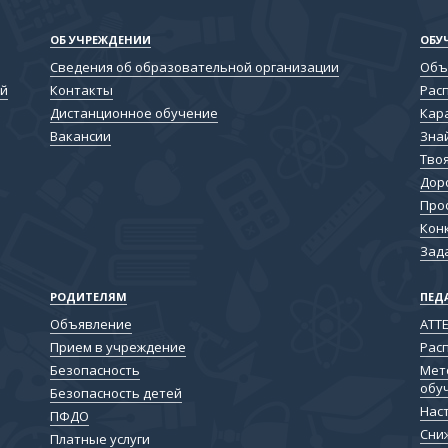
ОБ УЧРЕЖДЕНИИ
ОБУ
Сведения об образовательной организации
Объ
ой
Контакты
Рас
Дистанционное обучение
Кар
Вакансии
Зна
Тво
Дор
Про
Кон
Зад
РОДИТЕЛЯМ
ПЕД
Объявление
АТТ
Прием в учреждение
Рас
Безопасность
Мет
обу
Безопасность детей
Нас
ПФДО
Сни
Платные услуги