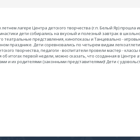
 летнем лагере Центра детского творчества (г.п. Белый Яр) прошл
мнастики дети собирались на вкусный и полезный завтрак в школьн
это театральные представления, кинопоказы и Танцевально - игровы
ном празднике. Дети соревновались по четырем видам легкоатлети
етского творчества, педагоги - воспитатели провели мастер - клас
я об итогах первой недели, можно сказать, что созданная в Центре 
тами и их родителями (законными представителями)! Дети с удоволь