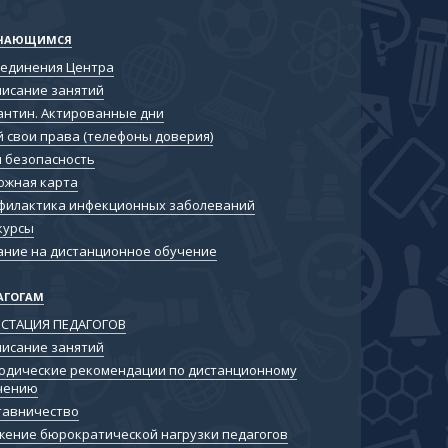
ЧАЮЩИМСЯ
единения Центра
писание занятий
антин. Актированные дни
й свои права (телефоны доверия)
я безопасность
ожная карта
филактика инфекционных заболеваний
курсы
ание на дистанционное обучение
АГОГАМ
ЕСТАЦИЯ ПЕДАГОГОВ
писание занятий
одические рекомендации по дистанционному
чению
тавничество
жение бюрократической нагрузки педагогов