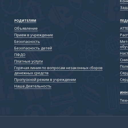
Кон
Зад
РОДИТЕЛЯМ
ПЕД
Объявление
АТТ
Прием в учреждение
Рас
Безопасность
Мет
обу
Безопасность детей
Нас
ПФДО
Сни
Платные услуги
Пол
Горячая линия по вопросам незаконных сборов
денежных средств
Серд
Пропускной режим в учреждении
Серд
Наша Деятельность
ИНН
Техн