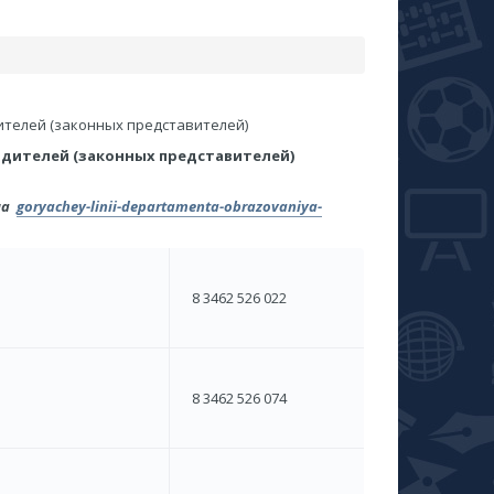
ителей (законных представителей)
одителей (законных представителей)
на
goryachey-linii-departamenta-obrazovaniya-
8 3462 526 022
8 3462 526 074