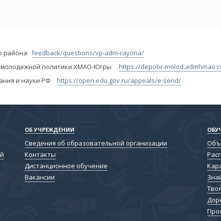
го района
feedback/questions/vp-adm-rayona/
 и молодежной политики ХМАО-Югры
https://depobr-molod.admhmao.ru
вания и науки РФ
https://open.edu.gov.ru/appeals/e-send/
ОБ УЧРЕЖДЕНИИ
ОБУ
Сведения об образовательной организации
Объ
ой
Контакты
Рас
Дистанционное обучение
Кар
Вакансии
Зна
Тво
Дор
Про