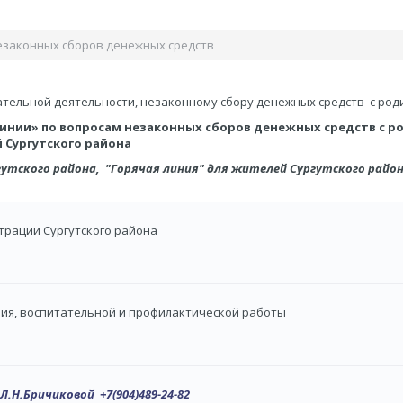
незаконных сборов денежных средств
ательной деятельности, незаконному сбору денежных средств с род
линии»
по вопросам незаконных сборов денежных средств с р
Сургутского района
тского района, "Горячая линия"
для жителей Сургутского райо
рации Сургутского района
ия, воспитательной и профилактической работы
 Л.Н.Бричиковой
+7(904)489-24-82