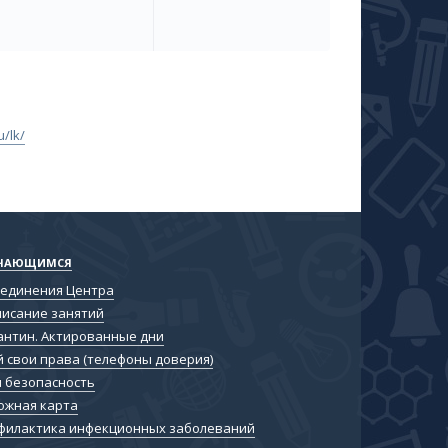
/lk/
ЧАЮЩИМСЯ
единения Центра
писание занятий
антин. Актированные дни
й свои права (телефоны доверия)
я безопасность
ожная карта
филактика инфекционных заболеваний