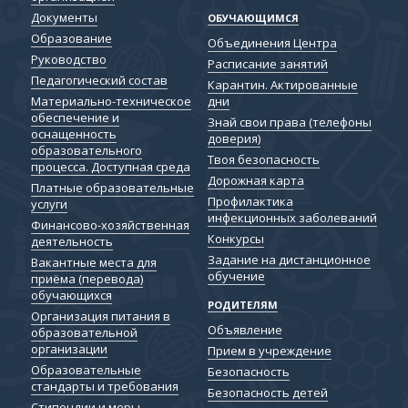
Документы
ОБУЧАЮЩИМСЯ
Образование
Объединения Центра
Руководство
Расписание занятий
Педагогический состав
Карантин. Актированные
дни
Материально-техническое
обеспечение и
Знай свои права (телефоны
оснащенность
доверия)
образовательного
Твоя безопасность
процесса. Доступная среда
Дорожная карта
Платные образовательные
Профилактика
услуги
инфекционных заболеваний
Финансово-хозяйственная
Конкурсы
деятельность
Задание на дистанционное
Вакантные места для
обучение
приёма (перевода)
обучающихся
РОДИТЕЛЯМ
Организация питания в
Объявление
образовательной
организации
Прием в учреждение
Образовательные
Безопасность
стандарты и требования
Безопасность детей
Cтипендии и меры