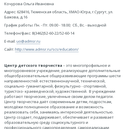
Кочурова Ольга Ивановна
Адрес: 628416, Тюменская область, ХМАО-Югра, г.Сургут, ул.
Бажова, д.16
График работы: Пн. - Пт. 09.00 - 18.00; Сб., Вс. - выходной
Телефон/факс: 8(3462)52-60-22/52-60-14
E-mail:
uo@admsr.ru
Сайт:
http://www.admsr.ru/scs/education/
Центр детского творчес
тва
– это многопрофильное и
многоуровневое учреждение, реализующее дополнительные
общеобразовательные общеразвивающие программы шести
направленностей: естественнонаучной, технической,
социально- гуманитарной, физкультурно - спортивной,
туристско- краеведческой, художественной. В учреждении
работают творческие, увлечённые своим делом педагоги.
Центр творчества даёт современным детям, подросткам,
молодёжи полноценное образование и возможность
реализовать себя, занимаясь интересной деятельностью.
Центр создает, поддерживает, обеспечивает и развивает
образовательную среду социокультурного и
профессионального самоопределения, самореализации