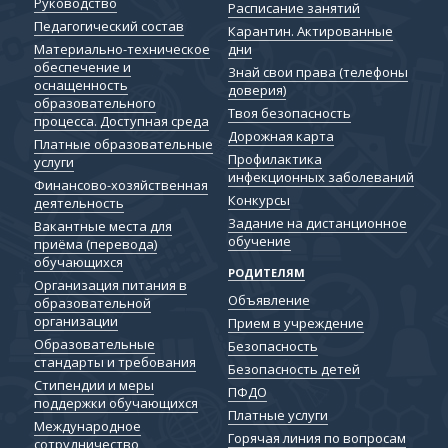
Руководство
Расписание занятий
Педагогический состав
Карантин. Актированные
дни
Материально-техническое
обеспечение и
Знай свои права (телефоны
оснащенность
доверия)
образовательного
Твоя безопасность
процесса. Доступная среда
Дорожная карта
Платные образовательные
Профилактика
услуги
инфекционных заболеваний
Финансово-хозяйственная
Конкурсы
деятельность
Задание на дистанционное
Вакантные места для
обучение
приёма (перевода)
обучающихся
РОДИТЕЛЯМ
Организация питания в
Объявление
образовательной
организации
Прием в учреждение
Образовательные
Безопасность
стандарты и требования
Безопасность детей
Cтипендии и меры
ПФДО
поддержки обучающихся
Платные услуги
Международное
Горячая линия по вопросам
сотрудничество