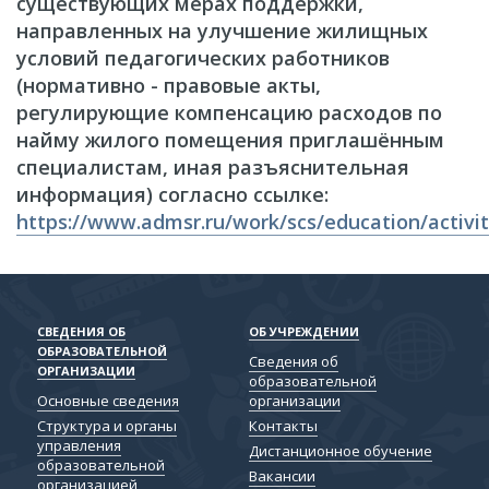
существующих мерах поддержки,
направленных на улучшение жилищных
условий педагогических работников
(нормативно - правовые акты,
регулирующие компенсацию расходов по
найму жилого помещения приглашённым
специалистам, иная разъяснительная
информация) согласно ссылке:
https://www.admsr.ru/work/scs/education/activit
СВЕДЕНИЯ ОБ
ОБ УЧРЕЖДЕНИИ
ОБРАЗОВАТЕЛЬНОЙ
Сведения об
ОРГАНИЗАЦИИ
образовательной
Основные сведения
организации
Структура и органы
Контакты
управления
Дистанционное обучение
образовательной
Вакансии
организацией