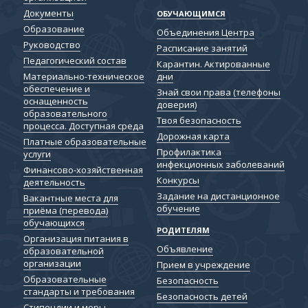
Документы
ОБУЧАЮЩИМСЯ
Образование
Объединения Центра
Руководство
Расписание занятий
Педагогический состав
Карантин. Актированные
дни
Материально-техническое
обеспечение и
Знай свои права (телефоны
оснащенность
доверия)
образовательного
Твоя безопасность
процесса. Доступная среда
Дорожная карта
Платные образовательные
Профилактика
услуги
инфекционных заболеваний
Финансово-хозяйственная
Конкурсы
деятельность
Задание на дистанционное
Вакантные места для
обучение
приёма (перевода)
обучающихся
РОДИТЕЛЯМ
Организация питания в
Объявление
образовательной
организации
Прием в учреждение
Образовательные
Безопасность
стандарты и требования
Безопасность детей
Cтипендии и меры